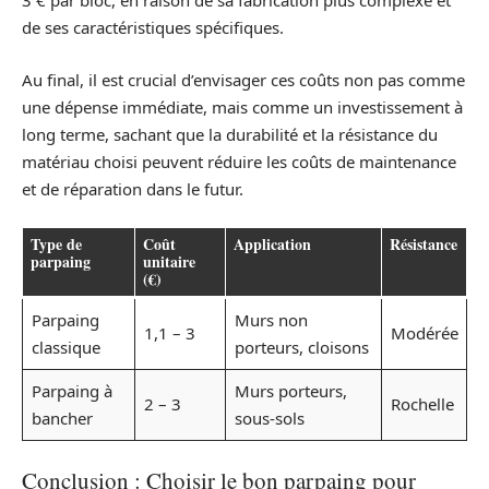
3 € par bloc, en raison de sa fabrication plus complexe et
de ses caractéristiques spécifiques.
Au final, il est crucial d’envisager ces coûts non pas comme
une dépense immédiate, mais comme un investissement à
long terme, sachant que la durabilité et la résistance du
matériau choisi peuvent réduire les coûts de maintenance
et de réparation dans le futur.
Type de
Coût
Application
Résistance
parpaing
unitaire
(€)
Parpaing
Murs non
1,1 – 3
Modérée
classique
porteurs, cloisons
Parpaing à
Murs porteurs,
2 – 3
Rochelle
bancher
sous-sols
Conclusion : Choisir le bon parpaing pour