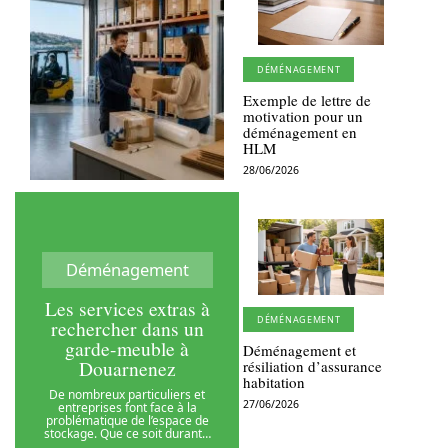
DÉMÉNAGEMENT
Exemple de lettre de
motivation pour un
déménagement en
HLM
28/06/2026
Déménagement
Les services extras à
DÉMÉNAGEMENT
rechercher dans un
garde-meuble à
Déménagement et
Douarnenez
résiliation d’assurance
habitation
De nombreux particuliers et
27/06/2026
entreprises font face à la
problématique de l’espace de
stockage. Que ce soit durant
…