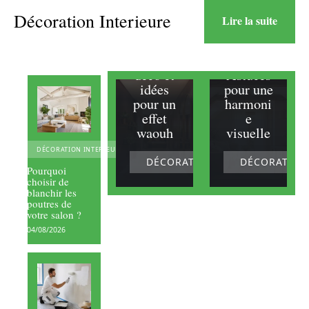
espaces
et
Décoration Interieure
Lire la suite
Couloir
poutres
:
retrouss
peinture
ées :
déco et
Astuces
idées
pour une
pour un
harmoni
effet
e
waouh
visuelle
DÉCORATION INTERIEURE
DÉCORATION INTERIEURE
DÉCORATION
Pourquoi
choisir de
blanchir les
poutres de
votre salon ?
04/08/2026