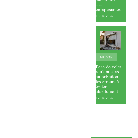
ses
composantes
15/07/2026
MAISON
Pose de volet
roulant sans
autorisation :
les erreurs à
éviter
absolument
12/07/2026
Petits