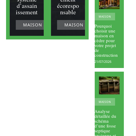
d’assain
écorespo
issement
nsable
MAISON
MAISON
MAISON
Pourquoi
choisir une
maison en
cèdre pour
votre projet
de
construction
21/07/2026
MAISON
Analyse
détaillée du
schéma
d’une fosse
septique
ancienne et