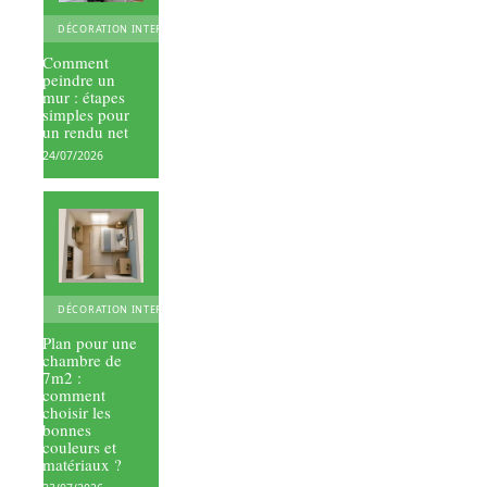
DÉCORATION INTERIEURE
Comment
peindre un
mur : étapes
simples pour
un rendu net
24/07/2026
DÉCORATION INTERIEURE
Plan pour une
chambre de
7m2 :
comment
choisir les
bonnes
couleurs et
matériaux ?