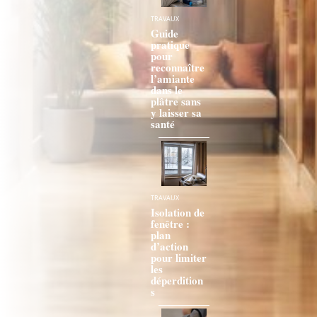
TRAVAUX
Guide
pratique
pour
reconnaître
l’amiante
dans le
plâtre sans
y laisser sa
santé
TRAVAUX
Isolation de
fenêtre :
plan
d’action
pour limiter
les
déperdition
s