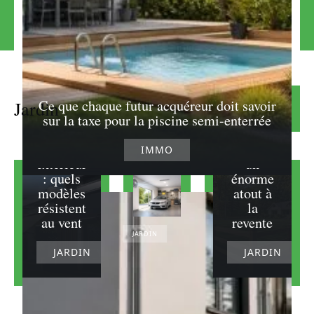
Terrain
Ce que chaque futur acquéreur doit savoir
Jardin
Lire la suite
clôturé :
sur la taxe pour la piscine semi-enterrée
Store
pourquo
discount
i c’est
IMMO
extérieur
un
: quels
énorme
modèles
atout à
résistent
la
au vent
revente
JARDIN
JARDIN
JARDIN
Comment
ventiler un
garage
humide pour
protéger
votre