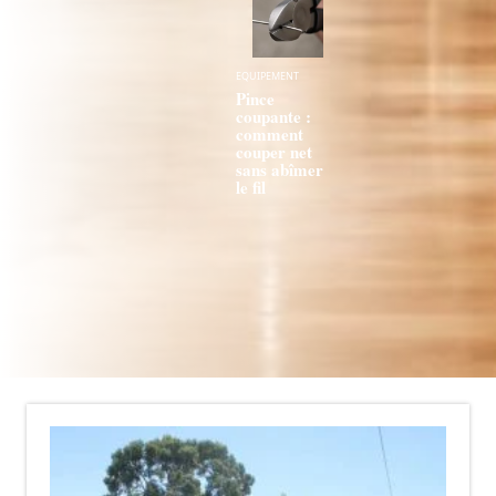
EQUIPEMENT
Pince
coupante :
comment
couper net
sans abîmer
le fil