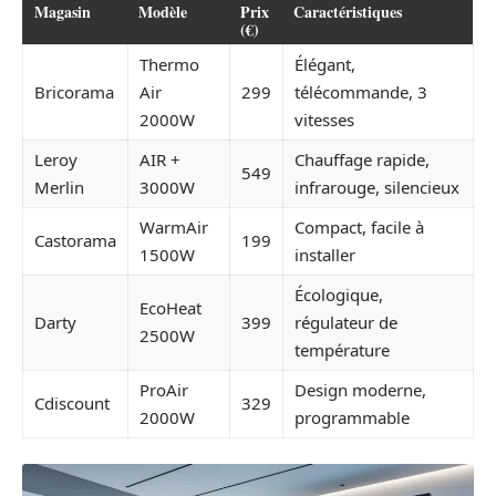
Magasin
Modèle
Prix
Caractéristiques
(€)
Thermo
Élégant,
Bricorama
Air
299
télécommande, 3
2000W
vitesses
Leroy
AIR +
Chauffage rapide,
549
Merlin
3000W
infrarouge, silencieux
WarmAir
Compact, facile à
Castorama
199
1500W
installer
Écologique,
EcoHeat
Darty
399
régulateur de
2500W
température
ProAir
Design moderne,
Cdiscount
329
2000W
programmable