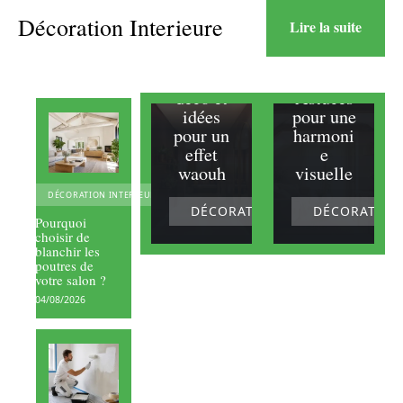
espaces
et
Décoration Interieure
Lire la suite
Couloir
poutres
:
retrouss
peinture
ées :
déco et
Astuces
idées
pour une
pour un
harmoni
effet
e
waouh
visuelle
DÉCORATION INTERIEURE
DÉCORATION INTERIEURE
DÉCORATION
Pourquoi
choisir de
blanchir les
poutres de
votre salon ?
04/08/2026