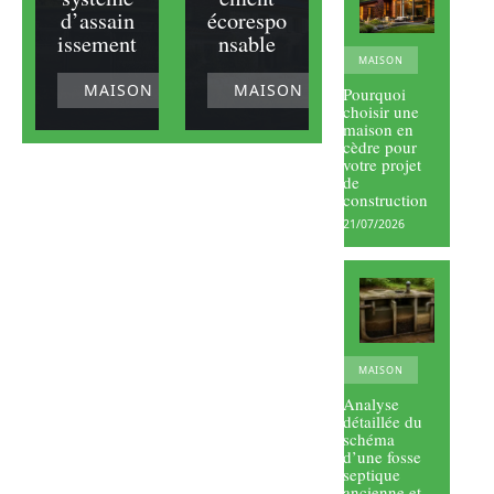
d’assain
écorespo
issement
nsable
MAISON
MAISON
MAISON
Pourquoi
choisir une
maison en
cèdre pour
votre projet
de
construction
21/07/2026
MAISON
Analyse
détaillée du
schéma
d’une fosse
septique
ancienne et