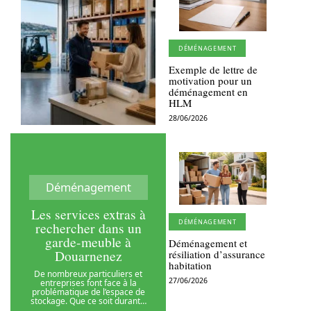
DÉMÉNAGEMENT
Exemple de lettre de
motivation pour un
déménagement en
HLM
28/06/2026
Déménagement
Les services extras à
DÉMÉNAGEMENT
rechercher dans un
garde-meuble à
Déménagement et
Douarnenez
résiliation d’assurance
habitation
De nombreux particuliers et
27/06/2026
entreprises font face à la
problématique de l’espace de
stockage. Que ce soit durant
…