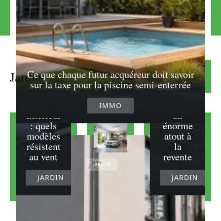
Terrain
Ce que chaque futur acquéreur doit savoir
Jardin
Lire la suite
clôturé :
sur la taxe pour la piscine semi-enterrée
Store
pourquo
discount
i c’est
IMMO
extérieur
un
: quels
énorme
modèles
atout à
résistent
la
au vent
revente
JARDIN
JARDIN
JARDIN
Comment
ventiler un
garage
humide pour
protéger
votre