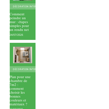
DÉCORATION INTERIEURE
Comment
peindre un
mur : étapes
simples pour
un rendu net
24/07/2026
DÉCORATION INTERIEURE
Plan pour une
chambre de
7m2 :
comment
choisir les
bonnes
couleurs et
matériaux ?