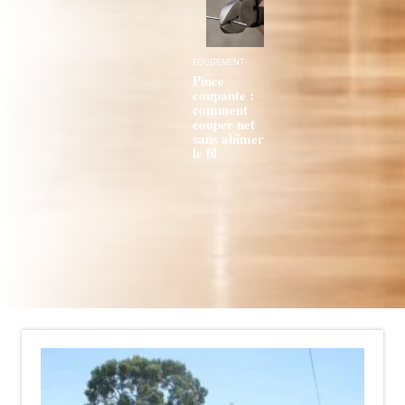
EQUIPEMENT
Pince
coupante :
comment
couper net
sans abîmer
le fil