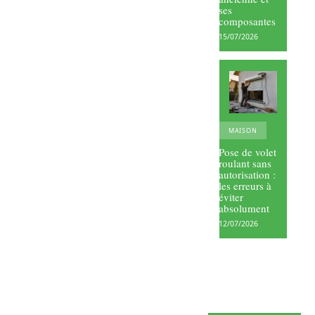
ses
composantes
15/07/2026
MAISON
Pose de volet
roulant sans
autorisation :
les erreurs à
éviter
absolument
12/07/2026
Petits