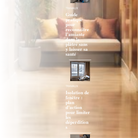
TRAVAUX
Guide
pratique
pour
reconnaître
l’amiante
dans le
plâtre sans
y laisser sa
santé
TRAVAUX
Isolation de
fenêtre :
plan
d’action
pour limiter
les
déperdition
s