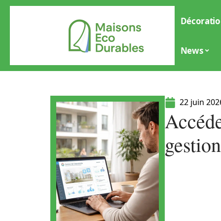
Décoratio
News
22 juin 202
Accéde
gestion