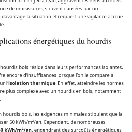
sition prolongée à l’eau, aggravent les défis auxquels
tence de moisissures, souvent causées par un
avantage la situation et requiert une vigilance accrue
le.
plications énergétiques du hourdis
x hourdis bois réside dans leurs performances isolantes.
uffre encore d’insuffisances lorsque l’on le compare à
r l’
isolation thermique
. En effet, atteindre les normes
ère plus complexe avec un hourdis en bois, notamment
.
 hourdis bois, les exigences minimales stipulent que la
sser 50 kWh/m²/an. Cependant, de nombreuses
50 kWh/m²/an
, engendrant des surcoûts énergétiques