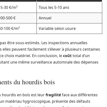
15-30 €/m²
Tous les 5-10 ans
200-500 €
Annuel
50-100 €/m²
Variable selon usure
t pas être sous-estimés. Les inspections annuelles
elles peuvent facilement s’élever à plusieurs centaines
ce choix matériel. En conclusion, le
coût
total d’un
ssitant une même surveillance automnale des dépenses
éments du hourdis bois
es hourdis en bois est leur
fragilité
face aux différentes
t un matériau hygroscopique, présente des défauts