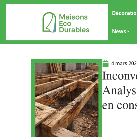
Décoratio
News
4 mars 202
Inconvé
Analys
en con