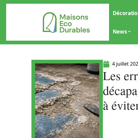
Décoratio
News
4 juillet 20
Les err
décapag
à évite