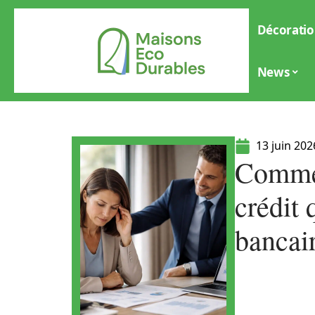
Décoratio
News
13 juin 202
Commen
crédit 
bancai